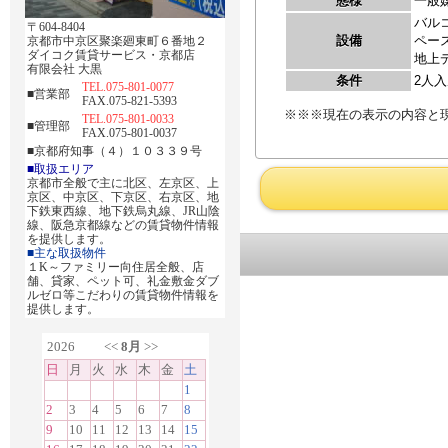
〒604-8404
京都市中京区聚楽廻東町６番地２
ダイコク賃貸サービス・京都店
有限会社 大黒
TEL.075-801-0077
■営業部
FAX.075-821-5393
TEL.075-801-0033
■管理部
FAX.075-801-0037
■京都府知事（４）１０３３９号
■取扱エリア
京都市全般で主に北区、左京区、上
京区、中京区、下京区、右京区、地
下鉄東西線、地下鉄烏丸線、JR山陰
線、阪急京都線などの賃貸物件情報
を提供します。
■主な取扱物件
１K～ファミリー向住居全般、店
舗、貸家、ペット可、礼金敷金ダブ
ルゼロ等こだわりの賃貸物件情報を
提供します。