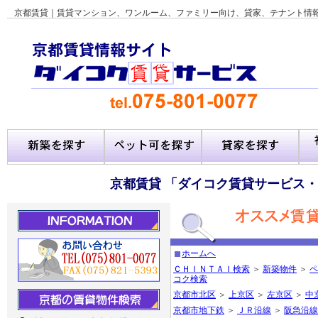
京都賃貸｜賃貸マンション、ワンルーム、ファミリー向け、貸家、テナント情
京都賃貸 「ダイコク賃貸サービス
ホームへ
ＣＨＩＮＴＡＩ検索
＞
新築物件
＞
ペ
コク検索
京都市北区
＞
上京区
＞
左京区
＞
中
京都市地下鉄
＞
ＪＲ沿線
＞
阪急沿線