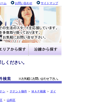
ホーム
お問い合わせ
サイトマップ
探しください。
ナシ
＞
テナント物件
＞
ＭＡＰ検索
＞
ダイ
区
＞
山科区