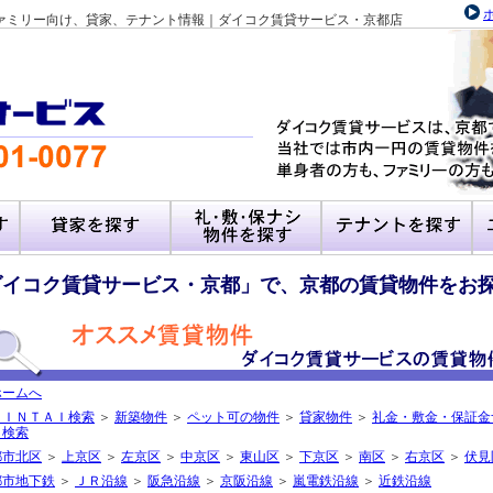
ァミリー向け、貸家、テナント情報｜ダイコク賃貸サービス・京都店
ダイコク賃貸サービス・京都」で、京都の賃貸物件をお
ホームへ
ＨＩＮＴＡＩ検索
＞
新築物件
＞
ペット可の物件
＞
貸家物件
＞
礼金・敷金・保証金
ク検索
都市北区
＞
上京区
＞
左京区
＞
中京区
＞
東山区
＞
下京区
＞
南区
＞
右京区
＞
伏見
都市地下鉄
＞
ＪＲ沿線
＞
阪急沿線
＞
京阪沿線
＞
嵐電鉄沿線
＞
近鉄沿線