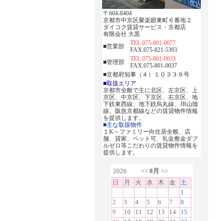
〒604-8404
京都市中京区聚楽廻東町６番地２
ダイコク賃貸サービス・京都店
有限会社 大黒
TEL.075-801-0077
■営業部
FAX.075-821-5393
TEL.075-801-0033
■管理部
FAX.075-801-0037
■京都府知事（４）１０３３９号
■取扱エリア
京都市全般で主に北区、左京区、上
京区、中京区、下京区、右京区、地
下鉄東西線、地下鉄烏丸線、JR山陰
線、阪急京都線などの賃貸物件情報
を提供します。
■主な取扱物件
１K～ファミリー向住居全般、店
舗、貸家、ペット可、礼金敷金ダブ
ルゼロ等こだわりの賃貸物件情報を
提供します。